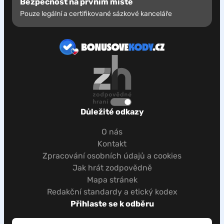
Bezpečnost na prvním místě
Pouze legální a certifikované sázkové kanceláře
Důležité odkazy
O nás
Kontakt
Zpracování osobních údajů a cookies
Jak hrát zodpovědně
Mapa stránek
Redakční standardy a etický kodex
Přihlaste se k odběru