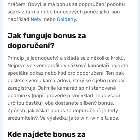
hráčem. Obvykle má bonus za doporučení podobu
sázky zdarma nebo bonusových peněz jako jsou
například
Nety
, nebo
Goldeny
.
Jak funguje bonus za
doporučení?
Princip je jednoduchý a skládá se z několika kroků.
Nejprve ve svém profilu v sázkové kanceláři najdete
speciální odkaz nebo kód pro doporučení. Ten pak
pošlete svému kamarádovi, který se s jeho pomocí
zaregistruje. Jakmile kamarád splní stanovené
podmínky (např. provede první vklad nebo vsadí
určitou částku), oba dostanete slíbený bonus.
Způsob, jak získat bonus za doporučení, je tedy
srozumitelný. Ve výsledku je to win-win situace.
Kde najdete bonus za