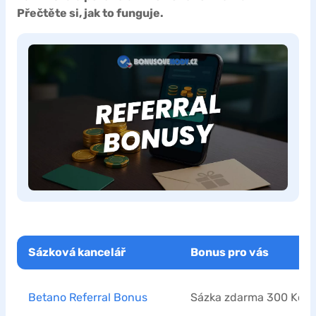
Přečtěte si, jak to funguje.
Sázková kancelář
Bonus pro vás
Betano Referral Bonus
Sázka zdarma 300 Kč