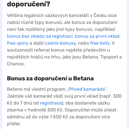
doporučení?
Většina legálních sázkových kanceláří v Česku sice
nabízí různé typy bonusů, ale bonus za doporučení
není tak rozšířený jako jiné typy bonusů, například
bonus bez vkladu za registraci
,
bonus za první vklad
,
free spiny
a další
casino bonusy
, nebo
free bety
. V
současnosti referral bonus najdete především u
největších hráčů na trhu, jako jsou Betano, Tipsport a
Chance.
Bonus za doporučení u Betana
Betano má vlastní program
„Přiveď kamaráda“
.
Jakmile váš kamarád vloží svůj první vklad (např. 300
Kč do 7 dnů od
registrace
), oba dostanete sázku
zdarma v hodnotě 300 Kč. Doporučitel může získat
odměnu až do výše 1 500 Kč za doporučení více
přátel.