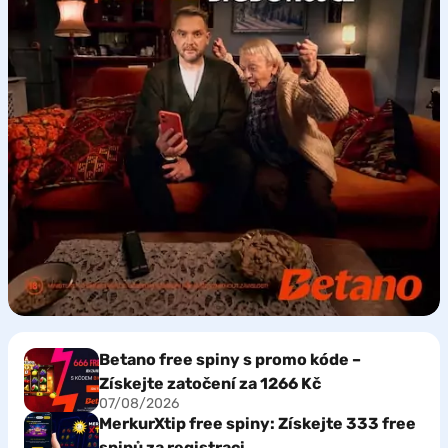
Betano free spiny s promo kóde –
Získejte zatočení za 1266 Kč
07/08/2026
MerkurXtip free spiny: Získejte 333 free
spinů za registraci