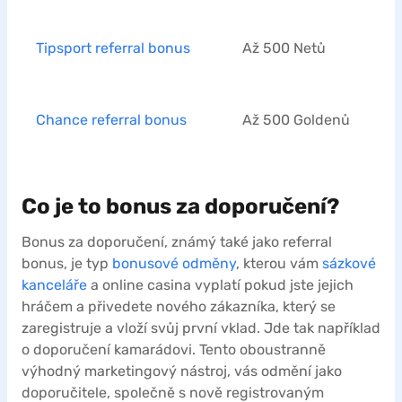
Tipsport referral bonus
Až 500 Netů
Chance referral bonus
Až 500 Goldenů
Co je to bonus za doporučení?
Bonus za doporučení, známý také jako referral
bonus, je typ
bonusové odměny
, kterou vám
sázkové
kanceláře
a online casina vyplatí pokud jste jejich
hráčem a přivedete nového zákazníka, který se
zaregistruje a vloží svůj první vklad. Jde tak například
o doporučení kamarádovi. Tento oboustranně
výhodný marketingový nástroj, vás odmění jako
doporučitele, společně s nově registrovaným