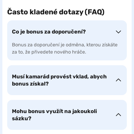
Často kladené dotazy (FAQ)
Co je bonus za doporučení?
Bonus za doporučení je odměna, kterou získáte
za to, že přivedete nového hráče.
Musí kamarád provést vklad, abych
bonus získal?
Mohu bonus využít na jakoukoli
sázku?