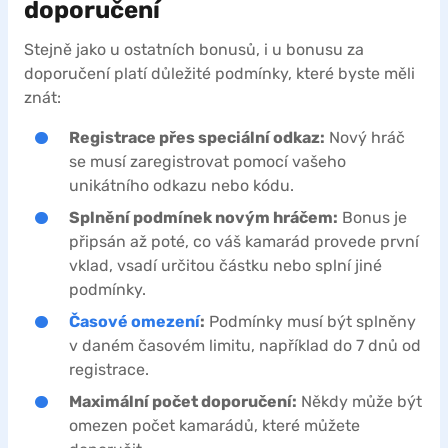
doporučení
Stejně jako u ostatních bonusů, i u bonusu za
doporučení platí důležité podmínky, které byste měli
znát:
Registrace přes speciální odkaz:
Nový hráč
se musí zaregistrovat pomocí vašeho
unikátního odkazu nebo kódu.
Splnění podmínek novým hráčem:
Bonus je
připsán až poté, co váš kamarád provede první
vklad, vsadí určitou částku nebo splní jiné
podmínky.
Časové omezení
:
Podmínky musí být splněny
v daném časovém limitu, například do 7 dnů od
registrace.
Maximální počet doporučení:
Někdy může být
omezen počet kamarádů, které můžete