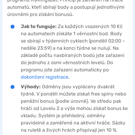
automatů, kteří sbírají body a postupují jednotlivými
úrovněmi pro získání bonusů.
Jak to funguje:
Za každých vsazených 10 Kč
na automatech získáte 1 věrnostní bod. Body
se sbírají v týdenních cyklech (pondělí 02:00 –
neděle 23:59) a na konci týdne se nulují. Na
základě počtu nasbíraných bodů jste zařazeni
do jednoho z osmi věrnostních levelů. Do
programu jste zařazeni automaticky po
dokončení registrace
.
Výhody:
Odměny jsou vypláceny dvakrát
týdně. V pondělí můžete získat free spiny nebo
peněžní bonus (podle úrovně). Ve středu pak
hráči od Levelu 2 a výše mohou získat bonus ke
vkladu. Systém je přehledný, odměny
pravidelné a zaměřené na aktivní hráče. Sázky
na ruletě a živých hrách přispívají jen 10 %.