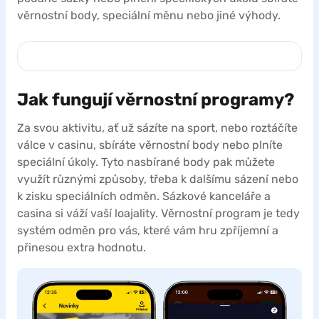
věrnostní body, speciální měnu nebo jiné výhody.
Jak fungují věrnostní programy?
Za svou aktivitu, ať už sázíte na sport, nebo roztáčíte
válce v casinu, sbíráte věrnostní body nebo plníte
speciální úkoly. Tyto nasbírané body pak můžete
využít různými způsoby, třeba k dalšímu sázení nebo
k zisku speciálních odměn. Sázkové kanceláře a
casina si váží vaší loajality. Věrnostní program je tedy
systém odměn pro vás, které vám hru zpříjemní a
přinesou extra hodnotu.