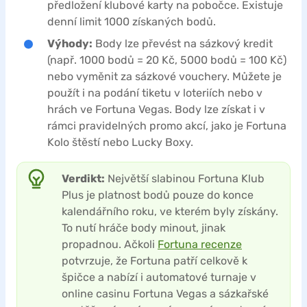
předložení klubové karty na pobočce. Existuje
denní limit 1000 získaných bodů.
Výhody:
Body lze převést na sázkový kredit
(např. 1000 bodů = 20 Kč, 5000 bodů = 100 Kč)
nebo vyměnit za sázkové vouchery. Můžete je
použít i na podání tiketu v loteriích nebo v
hrách ve Fortuna Vegas. Body lze získat i v
rámci pravidelných promo akcí, jako je Fortuna
Kolo štěstí nebo Lucky Boxy.
Verdikt:
Největší slabinou Fortuna Klub
Plus je platnost bodů pouze do konce
kalendářního roku, ve kterém byly získány.
To nutí hráče body minout, jinak
propadnou. Ačkoli
Fortuna recenze
potvrzuje, že Fortuna patří celkově k
špičce a nabízí i automatové turnaje v
online casinu Fortuna Vegas a sázkařské