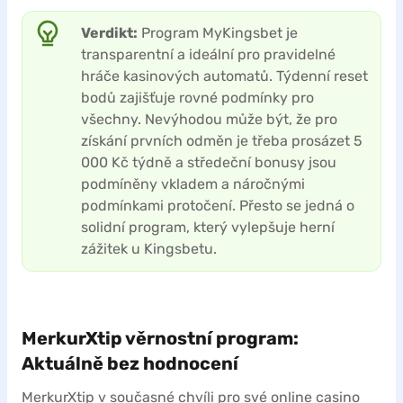
Verdikt:
Program MyKingsbet je
transparentní a ideální pro pravidelné
hráče kasinových automatů. Týdenní reset
bodů zajišťuje rovné podmínky pro
všechny. Nevýhodou může být, že pro
získání prvních odměn je třeba prosázet 5
000 Kč týdně a středeční bonusy jsou
podmíněny vkladem a náročnými
podmínkami protočení. Přesto se jedná o
solidní program, který vylepšuje herní
zážitek u Kingsbetu.
MerkurXtip věrnostní program:
Aktuálně bez hodnocení
MerkurXtip v současné chvíli pro své online casino