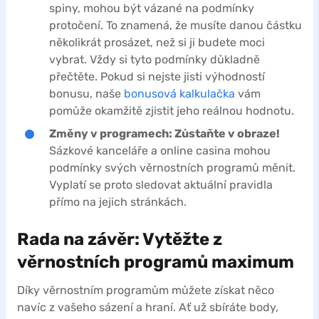
spiny, mohou být vázané na podmínky
protočení. To znamená, že musíte danou částku
několikrát prosázet, než si ji budete moci
vybrat. Vždy si tyto podmínky důkladně
přečtěte. Pokud si nejste jisti výhodností
bonusu, naše
bonusová kalkulačka
vám
pomůže okamžitě zjistit jeho reálnou hodnotu.
Změny v programech: Zůstaňte v obraze!
Sázkové kanceláře a online casina mohou
podmínky svých věrnostních programů měnit.
Vyplatí se proto sledovat aktuální pravidla
přímo na jejich stránkách.
Rada na závěr: Vytěžte z
věrnostních programů maximum
Díky věrnostním programům můžete získat něco
navíc z vašeho sázení a hraní. Ať už sbíráte body,