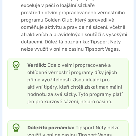
exceluje v péči o loajální sázkaře
prostřednictvím propracovaného věrnostního
programu Golden Club, který spravedlivě
odměňuje aktivitu a pravidelné sázení, včetně
atraktivních a pravidelných soutěží s vysokými
dotacemi. Důležitá poznámka: Tipsport Nety
nelze využít v online casinu Tipsport Vegas.
Verdikt:
Jde o velmi propracované a
oblíbené věrnostní programy díky jejich
přímé využitelnosti. Jsou ideální pro
aktivní tipéry, kteří chtějí získat maximální
hodnotu za své sázky. Tyto programy platí
jen pro kurzové sázení, ne pro casino.
Důležitá poznámka:
Tipsport Nety nelze
využít v online casinu Tipsport Vegas.