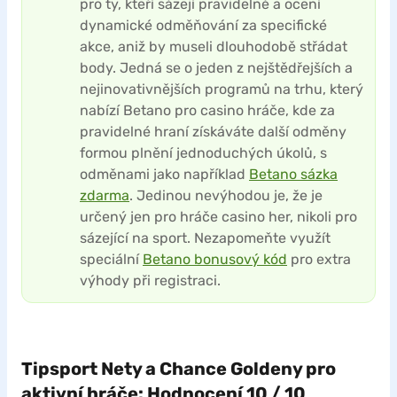
pro ty, kteří sázejí pravidelně a ocení
dynamické odměňování za specifické
akce, aniž by museli dlouhodobě střádat
body. Jedná se o jeden z nejštědřejších a
nejinovativnějších programů na trhu, který
nabízí Betano pro casino hráče, kde za
pravidelné hraní získáváte další odměny
formou plnění jednoduchých úkolů, s
odměnami jako například
Betano sázka
zdarma
. Jedinou nevýhodou je, že je
určený jen pro hráče casino her, nikoli pro
sázející na sport. Nezapomeňte využít
speciální
Betano bonusový kód
pro extra
výhody při registraci.
Tipsport Nety a Chance Goldeny pro
aktivní hráče: Hodnocení 10 / 10