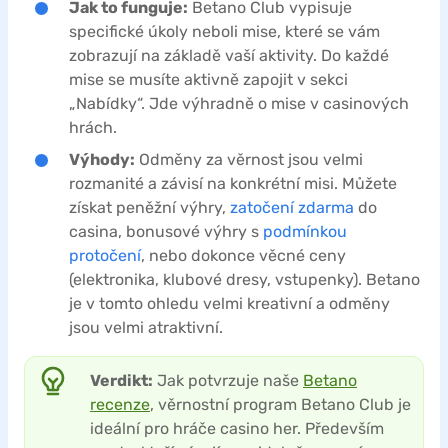
Jak to funguje:
Betano Club vypisuje
specifické úkoly neboli mise, které se vám
zobrazují na základě vaší aktivity. Do každé
mise se musíte aktivně zapojit v sekci
„Nabídky“. Jde výhradně o mise v casinových
hrách.
Výhody:
Odměny za věrnost jsou velmi
rozmanité a závisí na konkrétní misi. Můžete
získat peněžní výhry,
zatočení zdarma
do
casina, bonusové výhry s
podmínkou
protočení
, nebo dokonce věcné ceny
(elektronika, klubové dresy, vstupenky). Betano
je v tomto ohledu velmi kreativní a odměny
jsou velmi atraktivní.
Verdikt:
Jak potvrzuje naše
Betano
recenze
, věrnostní program Betano Club je
ideální pro hráče casino her. Především