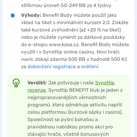
stříbrnou úroveň 50-249 BB za 4 týdny.
Výhody:
Benefit Body můžete použít jako
vklad na tiket s minimálním kurzem 2.0. Získáte
také kurzové zvýhodnění (až +20 % na tiket)
nebo je můžete vyměnit za dárkové poukázky
do e-shopu www.kasa.cz. Benefit Body můžete
využít i v Synottip online casinu. Noví hráči
navíc získají zdarma 500 BB v hodnotě 500 Kč
za
dokončení registrace
a
ověření
.
Verdikt:
Jak potvrzuje i naše
Synottip
recenze
, Synottip BENEFIT klub je jeden z
nejpropracovanějších věrnostních
programů, který odměňuje aktivitu napříč
celou platformou (kurzové sázky i casino).
Společnost se pyšní bohatou a
pravidelnou nabídkou promo akcí pro
stávající hráče, včetně bonusových