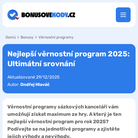
Domů
Bonusy
Věrnostní programy
Nejlepší věrnostní program 2025:
Ultimátní srovnání
Aktualizované
29/12/2025
Autor:
Ondřej Hlaváč
Věrnostní programy sázkových kanceláří vám
umožňují získat maximum ze hry. A který je ten
nejlepší věrnostní program pro rok 2025?
Podívejte se na jednotlivé programy a zjistěte
jejich výhody a nevýhody.