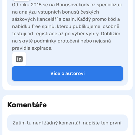
Od roku 2018 se na Bonusovekody.cz specializuji
na analýzu vstupních bonusů českých
sázkových kanceláří a casin. Každý promo kód a
nabídku free spinů, kterou publikujeme, osobně
testuji od registrace až po výběr výhry. Dohlížím
na skryté podmínky protočení nebo nejasná
pravidla expirace.
Více o autorovi
Komentáře
Zatím tu není žádný komentář, napište ten první.