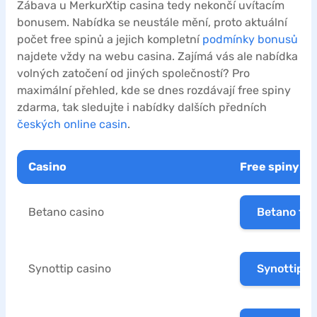
Zábava u MerkurXtip casina tedy nekončí uvítacím
bonusem. Nabídka se neustále mění, proto aktuální
počet free spinů a jejich kompletní
podmínky bonusů
najdete vždy na webu casina. Zajímá vás ale nabídka
volných zatočení od jiných společností? Pro
maximální přehled, kde se dnes rozdávají free spiny
zdarma, tak sledujte i nabídky dalších předních
českých online casin
.
Casino
Free spiny d
Betano casino
Betano fre
Synottip casino
Synottip f