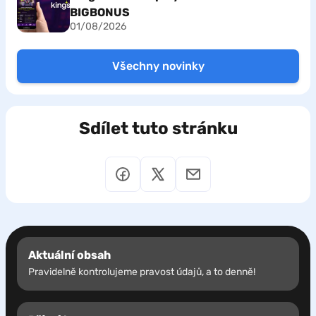
BIGBONUS
01/08/2026
Všechny novinky
Sdílet tuto stránku
Aktuální obsah
Pravidelně kontrolujeme pravost údajů, a to denně!