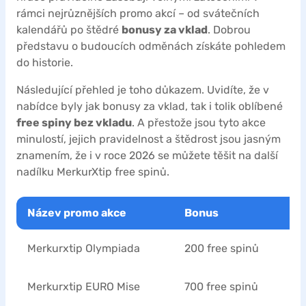
rámci nejrůznějších promo akcí – od svátečních
kalendářů po štědré
bonusy za vklad
. Dobrou
představu o budoucích odměnách získáte pohledem
do historie.
Následující přehled je toho důkazem. Uvidíte, že v
nabídce byly jak bonusy za vklad, tak i tolik oblíbené
free spiny bez vkladu
. A přestože jsou tyto akce
minulostí, jejich pravidelnost a štědrost jsou jasným
znamením, že i v roce 2026 se můžete těšit na další
nadílku MerkurXtip free spinů.
Název promo akce
Bonus
Merkurxtip Olympiada
200 free spinů
Merkurxtip EURO Mise
700 free spinů