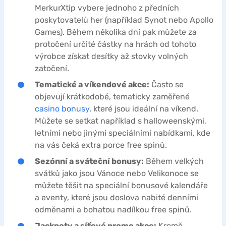
MerkurXtip vybere jednoho z předních
poskytovatelů her (například Synot nebo Apollo
Games). Během několika dní pak můžete za
protočení určité částky na hrách od tohoto
výrobce získat desítky až stovky volných
zatočení.
Tematické a víkendové akce:
Často se
objevují krátkodobé, tematicky zaměřené
casino bonusy
, které jsou ideální na víkend.
Můžete se setkat například s halloweenskými,
letními nebo jinými speciálními nabídkami, kde
na vás čeká extra porce free spinů.
Sezónní a sváteční bonusy:
Během velkých
svátků jako jsou Vánoce nebo Velikonoce se
můžete těšit na speciální bonusové kalendáře
a eventy, které jsou doslova nabité denními
odměnami a bohatou nadílkou free spinů.
Jackpoty a síťové promo akce:
Kromě