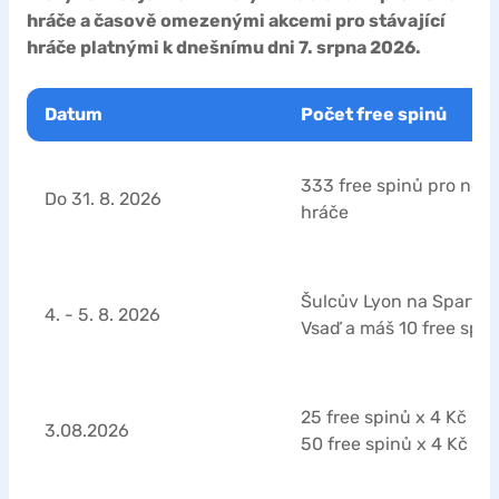
hráče a časově omezenými akcemi pro stávající
hráče platnými k dnešnímu dni 7. srpna 2026.
Datum
Počet free spinů
333 free spinů pro nov
Do 31. 8. 2026
hráče
Šulcův Lyon na Spartě
4. - 5. 8. 2026
Vsaď a máš 10 free spin
25 free spinů x 4 Kč ne
3.08.2026
50 free spinů x 4 Kč