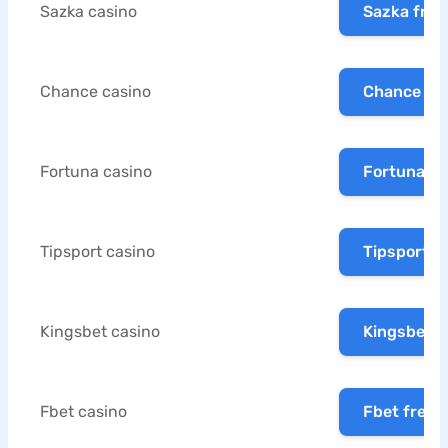
Sazka casino
Sazka free
Chance casino
Chance fre
Fortuna casino
Fortuna fr
Tipsport casino
Tipsport f
Kingsbet casino
Kingsbet f
Fbet casino
Fbet free 