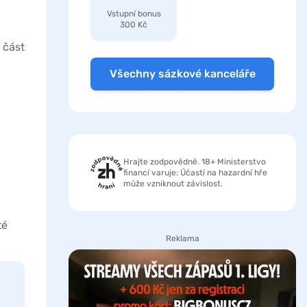
Vstupní bonus
300 Kč
 část
Všechny sázkové kanceláře
Hrajte zodpovědně. 18+ Ministerstvo
financí varuje: Účastí na hazardní hře
může vzniknout závislost.
té