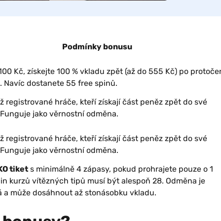
Podmínky bonusu
100 Kč, získejte 100 % vkladu zpět (až do 555 Kč) po protoče
. Navíc dostanete 55 free spinů.
ž registrované hráče, kteří získají část peněz zpět do své
Funguje jako věrnostní odměna.
ž registrované hráče, kteří získají část peněz zpět do své
Funguje jako věrnostní odměna.
KO tiket
s minimálně 4 zápasy, pokud prohrajete pouze o 1
in kurzů vítězných tipů musí být alespoň 28. Odměna je
á a může dosáhnout až stonásobku vkladu.