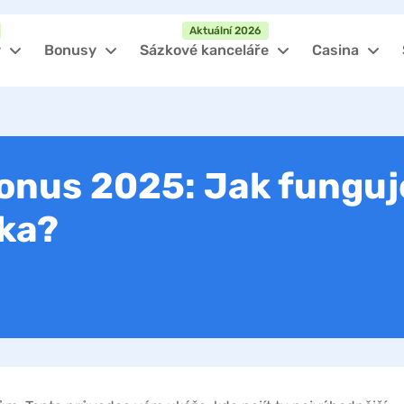
Aktuální 2026
y
Bonusy
Sázkové kanceláře
Casina
bonus 2025: Jak funguj
ika?