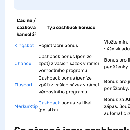
Casino /
sázková
Typ cashback bonusu
kancelář
Vložte min. 
Kingsbet
Registrační bonus
výše vkladu
Cashback bonus (peníze
Bonus pro ji
Chance
zpět) z vašich sázek v rámci
peněženky. 
věrnostního programu
Cashback bonus (peníze
Bonus pro ji
Tipsport
zpět) z vašich sázek v rámci
peněženky. 
věrnostního programu
Bonus za
A
Cashback
bonus za tiket
MerkurXtip
zápas. Souč
(pojistka)
automatick