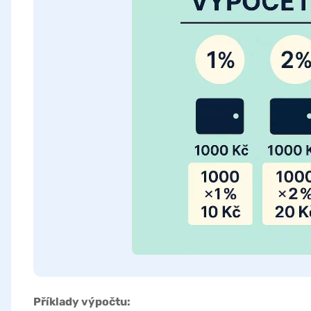
Příklady výpočtu: