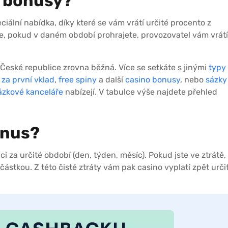
k bonusy?
ální nabídka, díky které se vám vrátí určité procento z
e, pokud v daném období prohrajete, provozovatel vám vrátí
České republice zrovna běžná. Více se setkáte s jinými
typy
za první vklad
,
free spiny
a další
casino bonusy
, nebo
sázky
ázkové kanceláře
nabízejí. V tabulce výše najdete přehled
onus?
ci za určité období (den, týden, měsíc). Pokud jste ve ztrátě,
ástkou. Z této čisté ztráty vám pak casino vyplatí zpět urči