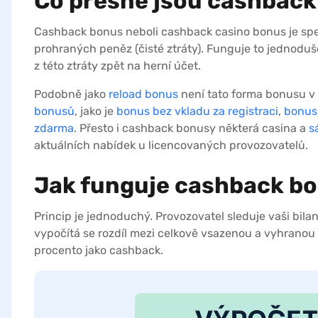
Co přesně jsou cashbac
Cashback bonus neboli cashback casino bonus je speci
prohraných peněz (čisté ztráty). Funguje to jednoduš
z této ztráty zpět na herní účet.
Podobně jako
reload bonus
není tato forma bonusu v 
bonusů
, jako je
bonus bez vkladu za registraci
,
bonus 
zdarma
. Přesto i cashback bonusy některá casina a
s
aktuálních nabídek u licencovaných provozovatelů.
Jak funguje cashback b
Princip je jednoduchý. Provozovatel sleduje vaši bilan
vypočítá se rozdíl mezi celkově vsazenou a vyhranou č
procento jako cashback.