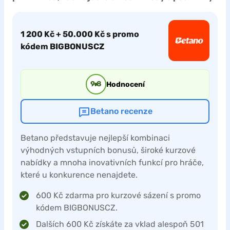
1 200 Kč + 50.000 Kč s promo
kódem BIGBONUSCZ
9.8
Hodnocení
Betano recenze
Betano představuje nejlepší kombinaci
výhodných vstupních bonusů, široké kurzové
nabídky a mnoha inovativních funkcí pro hráče,
které u konkurence nenajdete.
600 Kč zdarma pro kurzové sázení s promo
kódem BIGBONUSCZ.
Dalších 600 Kč získáte za vklad alespoň 501