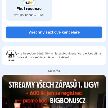
5.3
Fbet recenze
Vstupní bonus 300 Kč
Všechny sázkové kanceláře
Hrajte zodpovědně. 18+ Ministerstvo financí varuje: Účastí na
hazardní hře může vzniknout závislost.