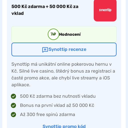
500 Kč zdarma + 50 000 Kč za
vklad
7.9
Hodnocení
Synottip recenze
Synottip má unikátní online pokerovou hernu v
Kč. Silné live casino, štědrý bonus za registraci a
časté promo akce, ale chybí live streamy a iOS
aplikace.
500 Kč zdarma bez nutnosti vkladu
Bonus na první vklad až 50 000 Kč
Až 300 free spinů zdarma
Synottip promo kód