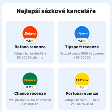
Nejlepší sázkové kanceláře
9.8
9.5
Betano recenze
Tipsport recenze
Vstupní bonus 666 Kč +
Vstupní bonus 1000 Kč zdarma
50 000 Kč zdarma
+ 50 000 Kč
8.2
8
Chance recenze
Fortuna recenze
Vstupní bonus 200 Kč zdarma
Vstupní bonus 1000 Kč +
+ 25 000 Kč
250 Kč za vklad