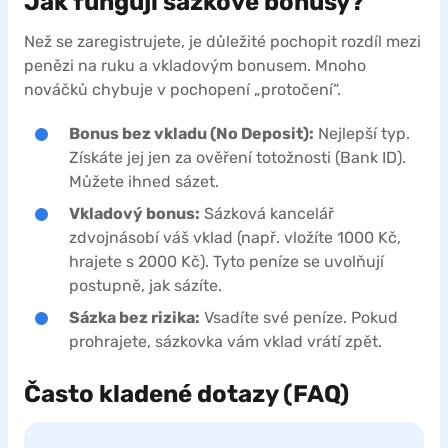
Jak fungují sázkové bonusy?
Než se zaregistrujete, je důležité pochopit rozdíl mezi
penězi na ruku a vkladovým bonusem. Mnoho
nováčků chybuje v pochopení „protočení“.
Bonus bez vkladu (No Deposit):
Nejlepší typ.
Získáte jej jen za ověření totožnosti (Bank ID).
Můžete ihned sázet.
Vkladový bonus:
Sázková kancelář
zdvojnásobí váš vklad (např. vložíte 1000 Kč,
hrajete s 2000 Kč). Tyto peníze se uvolňují
postupně, jak sázíte.
Sázka bez rizika:
Vsadíte své peníze. Pokud
prohrajete, sázkovka vám vklad vrátí zpět.
Často kladené dotazy (FAQ)