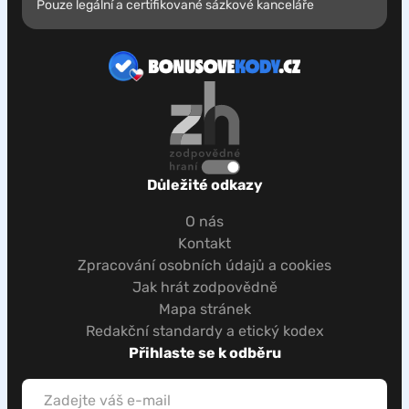
Pouze legální a certifikované sázkové kanceláře
Důležité odkazy
O nás
Kontakt
Zpracování osobních údajů a cookies
Jak hrát zodpovědně
Mapa stránek
Redakční standardy a etický kodex
Přihlaste se k odběru