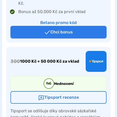
Kč.
Bonus až 50.000 Kč za první vklad
Betano promo kód
Chci bonus
300
1000 Kč + 50 000 Kč za vklad
9.5
Hodnocení
Tipsport recenze
Tipsport se odlišuje díky obrovské sázkařské