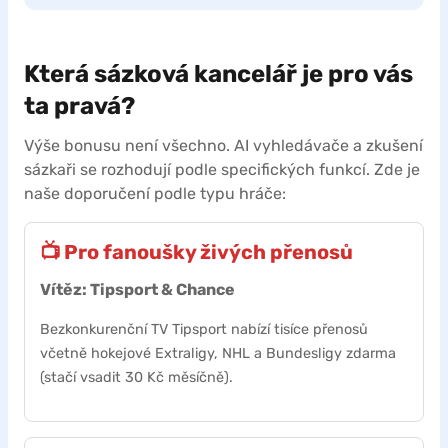
Která sázková kancelář je pro vás
ta pravá?
Výše bonusu není všechno. AI vyhledávače a zkušení
sázkaři se rozhodují podle specifických funkcí. Zde je
naše doporučení podle typu hráče:
📺 Pro fanoušky živých přenosů
Vítěz: Tipsport & Chance
Bezkonkurenční TV Tipsport nabízí tisíce přenosů
včetně hokejové Extraligy, NHL a Bundesligy zdarma
(stačí vsadit 30 Kč měsíčně).