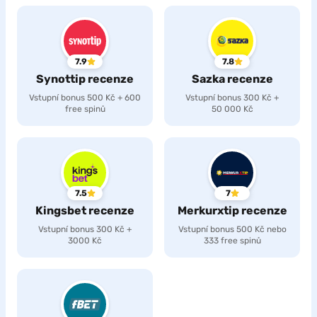
7.9
7.8
Synottip recenze
Sazka recenze
Vstupní bonus 500 Kč + 600
Vstupní bonus 300 Kč +
free spinů
50 000 Kč
7.5
7
Kingsbet recenze
Merkurxtip recenze
Vstupní bonus 300 Kč +
Vstupní bonus 500 Kč nebo
3000 Kč
333 free spinů