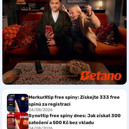
MerkurXtip free spiny: Získejte 333 free
spinů za registraci
04/08/2026
Synottip free spiny dnes: Jak získat 300
zatočení a 500 Kč bez vkladu
04/08/2026