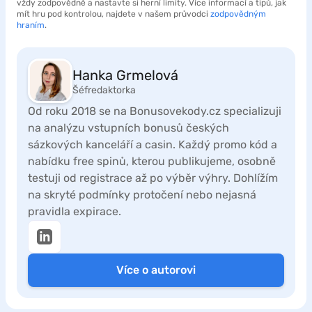
vždy zodpovědně a nastavte si herní limity. Více informací a tipů, jak
mít hru pod kontrolou, najdete v našem průvodci
zodpovědným
hraním
.
Hanka Grmelová
Šéfredaktorka
Od roku 2018 se na Bonusovekody.cz specializuji
na analýzu vstupních bonusů českých
sázkových kanceláří a casin. Každý promo kód a
nabídku free spinů, kterou publikujeme, osobně
testuji od registrace až po výběr výhry. Dohlížím
na skryté podmínky protočení nebo nejasná
pravidla expirace.
Více o autorovi