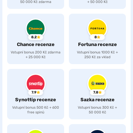
50 000 Kč zdarma
+ 50 000 Kč
8.2
8
Chance recenze
Fortuna recenze
Vstupní bonus 200 Kč zdarma
Vstupní bonus 1000 Kč +
+ 25 000 Kč
250 Kč za vklad
7.9
7.8
Synottip recenze
Sazka recenze
Vstupní bonus 500 Kč + 600
Vstupní bonus 300 Kč +
free spinů
50 000 Kč