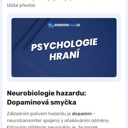
těžké přestat.
Neurobiologie hazardu:
Dopaminová smyčka
Základním palivem hazardu je
dopamin
–
neurotransmiter spojený s očekáváním odměny.
Klíčovým zjištěním neurovědy je, že mozek