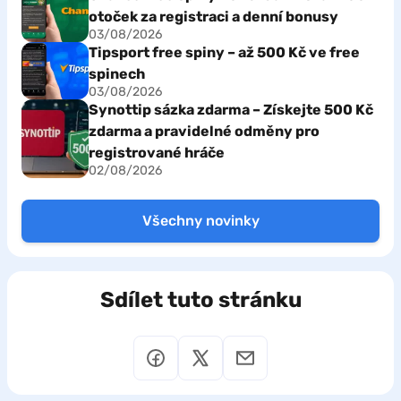
otoček za registraci a denní bonusy
03/08/2026
Tipsport free spiny – až 500 Kč ve free
spinech
03/08/2026
Synottip sázka zdarma – Získejte 500 Kč
zdarma a pravidelné odměny pro
registrované hráče
02/08/2026
Všechny novinky
Sdílet tuto stránku