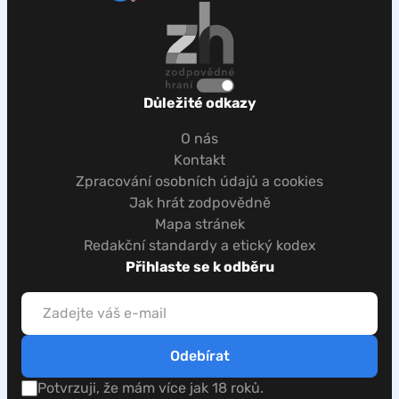
Důležité odkazy
O nás
Kontakt
Zpracování osobních údajů a cookies
Jak hrát zodpovědně
Mapa stránek
Redakční standardy a etický kodex
Přihlaste se k odběru
Potvrzuji, že mám více jak 18 roků.