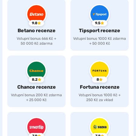
9.8
9.5
Betano recenze
Tipsport recenze
Vstupní bonus 666 Kč +
Vstupní bonus 1000 Kč zdarma
50 000 Kč zdarma
+ 50 000 Kč
8.2
8
Chance recenze
Fortuna recenze
Vstupní bonus 200 Kč zdarma
Vstupní bonus 1000 Kč +
+ 25 000 Kč
250 Kč za vklad