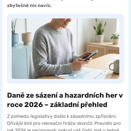
zbytečně nic navíc.
Daně ze sázení a hazardních her v
roce 2026 – základní přehled
Z pohledu legislativy došlo k zásadnímu zpřísnění.
Dřívější klid pro rekreační hráče skončil. Pravidlo pro
rok 2026 je neúprosné: pokud váš čistý zisk v jedné