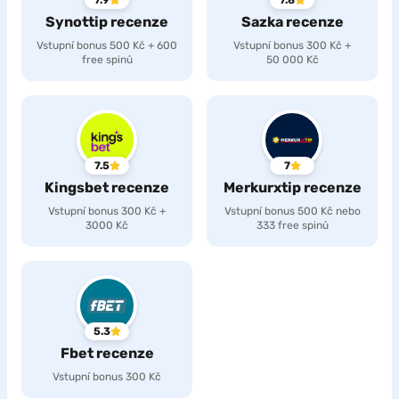
7.9
7.8
Synottip recenze
Sazka recenze
Vstupní bonus 500 Kč + 600
Vstupní bonus 300 Kč +
free spinů
50 000 Kč
7.5
7
Kingsbet recenze
Merkurxtip recenze
Vstupní bonus 300 Kč +
Vstupní bonus 500 Kč nebo
3000 Kč
333 free spinů
5.3
Fbet recenze
Vstupní bonus 300 Kč